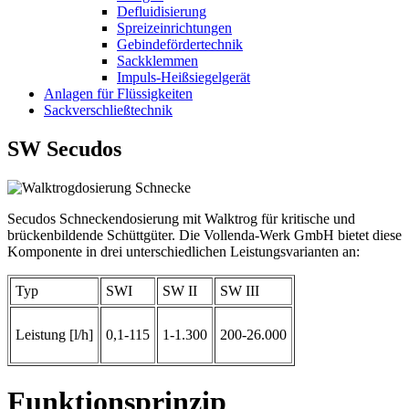
Defluidisierung
Spreizeinrichtungen
Gebindefördertechnik
Sackklemmen
Impuls-Heißsiegelgerät
Anlagen für Flüssigkeiten
Sackverschließtechnik
SW Secudos
Secudos Schneckendosierung mit Walktrog für kritische und
brückenbildende Schüttgüter. Die Vollenda-Werk GmbH bietet diese
Komponente in drei unterschiedlichen Leistungsvarianten an:
Typ
SWI
SW II
SW III
Leistung [l/h]
0,1-115
1-1.300
200-26.000
Funktionsprinzip